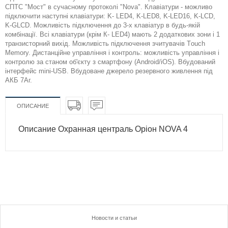
СПТС "Мост" в сучасному протоколі "Nova". Клавіатури - можливо
підключити наступні клавіатури: K- LED4, K-LED8, K-LED16, K-LCD,
K-GLCD. Можливість підключення до 3-х клавіатур в будь-якій
комбінації. Всі клавіатури (крім К- LED4) мають 2 додаткових зони і 1
транзисторний вихід. Можливість підключення зчитувачів Тouch
Memory. Дистанційне управління і контроль: можливість управління і
контролю за станом об'єкту з смартфону (Android/iOS). Вбудований
інтерфейс mini-USB. Вбудоване джерело резервного живлення під
АКБ 7Аг.
ОПИСАНИЕ
Описание Охранная централь Оріон NOVA 4
Новости и статьи