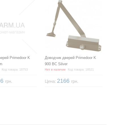
ерей Primedoor K
Доводчик дверей Primedoor K
wn
900 BC Silver
Код товара: 18753
Нет в наличии
Код товара: 18521
66
2166
грн.
Цена:
грн.