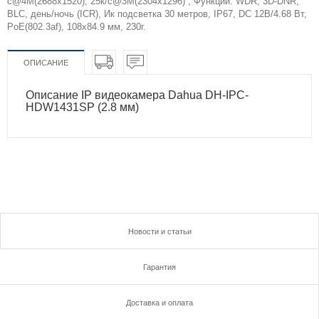
с@4M(2688х1520), 25к/с@3M(2304х1296) ; Функции: WDR, 3D-DNR,
BLC, день/ночь (ICR), Ик подсветка 30 метров, IP67, DC 12В/4.68 Вт,
PoE(802.3af), 108х84.9 мм, 230г.
ОПИСАНИЕ
Описание IP видеокамера Dahua DH-IPC-
HDW1431SP (2.8 мм)
Новости и статьи
Гарантия
Доставка и оплата