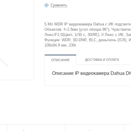
Сравнить
5 Mп WDR IP видеокамера Dahua с ИК подсветкой
Объектив: f=2.8мм (угол обзора 96°); Чувствител
Люкс/F2.0(Цвет, 1/30 с, 30IRE), 0 Люкс с ИК; З
Функции: WDR, 3D-DNR, BLC, день/ночь (ICR), Ик
108х84.9 мм, 230г.
ДОСТАВКА И ОПЛАТА
ОПИСАНИЕ
Описание IP видеокамера Dahua D