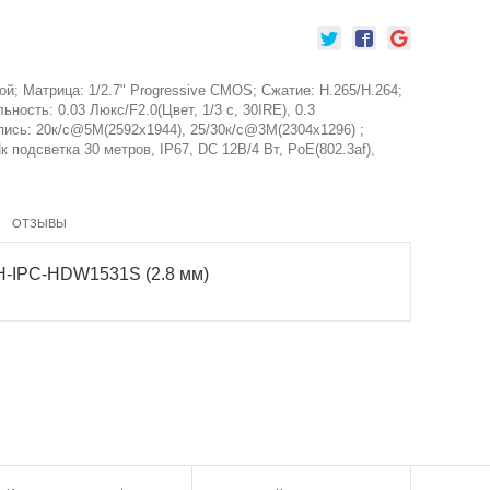
; Матрица: 1/2.7" Progressive CMOS; Сжатие: H.265/H.264;
ьность: 0.03 Люкс/F2.0(Цвет, 1/3 с, 30IRE), 0.3
апись: 20к/с@5M(2592х1944), 25/30к/с@3M(2304х1296) ;
 подсветка 30 метров, IP67, DC 12В/4 Вт, PoE(802.3af),
ОТЗЫВЫ
H-IPC-HDW1531S (2.8 мм)