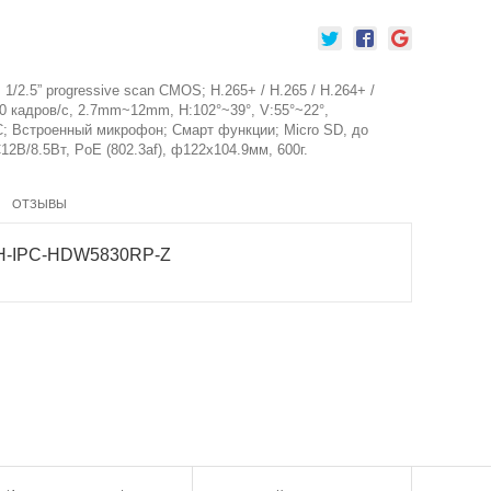
1/2.5” progressive scan CMOS; H.265+ / H.265 / H.264+ /
/30 кадров/с, 2.7mm~12mm, H:102°~39°, V:55°~22°,
; Встроенный микрофон; Смарт функции; Micro SD, до
12В/8.5Вт, PoE (802.3af), ф122x104.9мм, 600г.
ОТЗЫВЫ
DH-IPC-HDW5830RP-Z