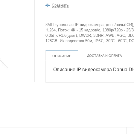
Сравнить
8МП купольная IP видеокамера, день/ночь(ICR), 
H.264, Поток: 4К - 15 кадров/с, 1080р/720p - 25
0.05Лк/F1.6(цвет); DWDR, 3DNR, AWB, AGC, BLC
128GB, Ик подсветка 50м, IP67, -30°С +60°С, DC
ДОСТАВКА И ОПЛАТА
ОПИСАНИЕ
Описание IP видеокамера Dahua 