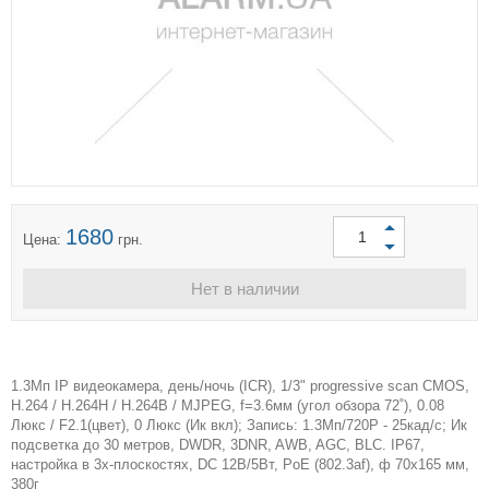
1680
Цена:
грн.
Нет в наличии
1.3Мп IP видеокамера, день/ночь (ICR), 1/3" progressive scan CMOS,
H.264 / H.264H / H.264B / MJPEG, f=3.6мм (угол обзора 72˚), 0.08
Люкс / F2.1(цвет), 0 Люкс (Ик вкл); Запись: 1.3Мп/720P - 25кад/с; Ик
подсветка до 30 метров, DWDR, 3DNR, AWB, AGC, BLC. IP67,
настройка в 3х-плоскостях, DC 12В/5Вт, PoE (802.3af), ф 70x165 мм,
380г