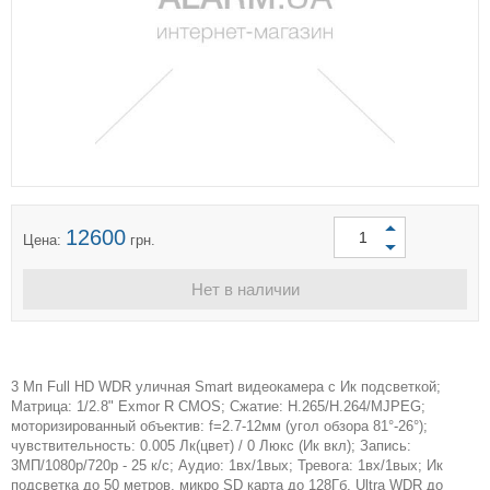
12600
Цена:
грн.
Нет в наличии
3 Мп Full HD WDR уличная Smart видеокамера с Ик подсветкой;
Матрица: 1/2.8" Exmor R CMOS; Сжатие: H.265/H.264/MJPEG;
моторизированный объектив: f=2.7-12мм (угол обзора 81°-26°);
чувствительность: 0.005 Лк(цвет) / 0 Люкс (Ик вкл); Запись:
3МП/1080р/720р - 25 к/с; Аудио: 1вх/1вых; Тревога: 1вх/1вых; Ик
подсветка до 50 метров, микро SD карта до 128Гб, Ultra WDR до