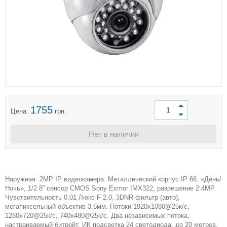
1755
Цена:
грн.
Нет в наличии
Наружная 2МР IP видеокамера. Металлический корпус IP 66. «День/
Ночь», 1/2.8” сенсор CMOS Sony Exmor IMX322, разрешение 2.4MР.
Чувствительность 0.01 Люкс F 2.0, 3DNR фильтр (авто),
мегапиксельный объектив 3.6мм. Потоки 1920х1080@25к/с,
1280х720@25к/с, 740х480@25к/с. Два независимых потока,
настраиваемый битрейт. ИК подсветка 24 cветодиода, до 20 метров.