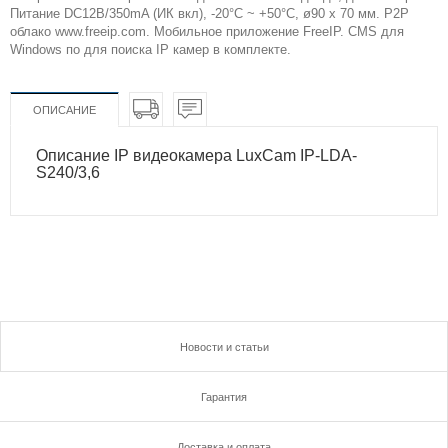
Питание DC12В/350mA (ИК вкл), -20°С ~ +50°С, ø90 x 70 мм. Р2Р
облако www.freeip.com. Мобильное приложение FreeIP. CMS для
Windows по для поиска IP камер в комплекте.
ОПИСАНИЕ
Описание IP видеокамера LuxCam IP-LDA-
S240/3,6
Новости и статьи
Гарантия
Доставка и оплата