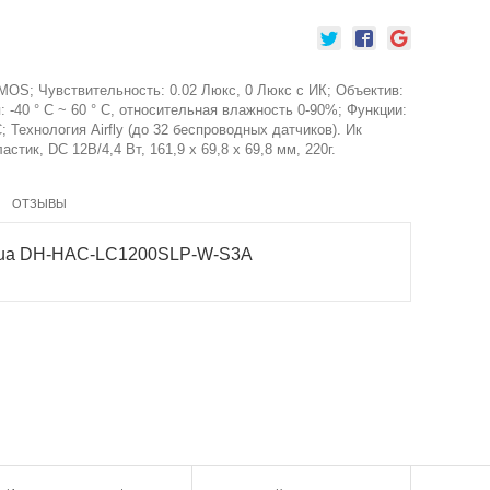
CMOS; Чувствительность: 0.02 Люкс, 0 Люкс с ИК; Объектив:
: -40 ° C ~ 60 ° C, относительная влажность 0-90%; Функции:
Технология Airfly (до 32 беспроводных датчиков). Ик
стик, DC 12В/4,4 Вт, 161,9 х 69,8 х 69,8 мм, 220г.
ОТЗЫВЫ
hua DH-HAC-LC1200SLP-W-S3A