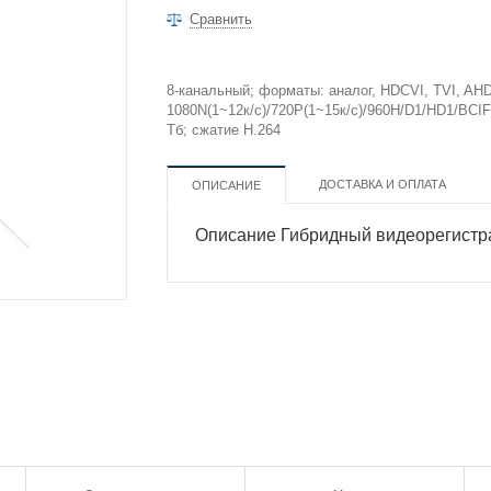
Сравнить
8-канальный; форматы: аналог, HDCVI, TVI, AHD
1080N(1~12к/с)/720P(1~15к/с)/960H/D1/HD1/BCIF/
Тб; сжатие H.264
ДОСТАВКА И ОПЛАТА
ОПИСАНИЕ
Описание Гибридный видеорегист