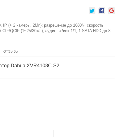
, IP (+ 2 камеры, 2Мп); разрешение до 1080N; скорость:
 CIF/QCIF (1~25/30к/с); аудио вх/исх 1/1; 1 SATA HDD до 8
ОТЗЫВЫ
ратор Dahua XVR4108C-S2